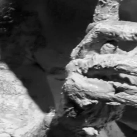
Multimedia Mapping
Majid Ganji
Multimedia
Philip Whitfield
Video
Piero Glina & Zana Bosnjak
Outside Eye
Nils Amadeus Lange
Presse und Öffentlichkeitsarbeit
Claudia Kocher
Praktikum
Laureen Mohr
Bildcredit
Moritz Willenegger
weitere Informationen
Linktree Sebastian Zuber