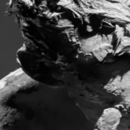
Credits
Künstlerische Leitung/Regie
Sebas­tian Zuber
Regie und Produktionsassistenz
Anna Friedrich
Szenografie
Zana Bosnjak
Tanz
Sebas­tian Zuber
Musikkomposition
Lukas Thielecke