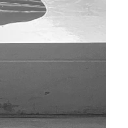
Uraufführung
Mi. 30. Apr. 2025 [20:00–20:55]
Daten
Fr. 2. Mai 2025 [20:00–20:55]
Sa. 3. Mai 2025 [20:00–20:55]
Ort
Silo 2, Tanzhaus Basel
Sprache
DE / EN
Empfohlen ab
14+
Eintritt
CHF 15 / 25 / 35
Rollstuhlgängig