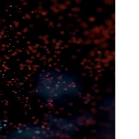
Vorstellungen
Daten
Di. 16. Jun. 2026 [18:00–22:30]
Mi. 17. Jun. 2026 [18:00–22:30]
Do. 18. Jun. 2026 [18:00–22:30]
Ort
Magazin 1, Tanzhaus
Sprache
International
Empfohlen ab
Für alle!
Eintritt
Eintritt frei
Rollstuhlgängig