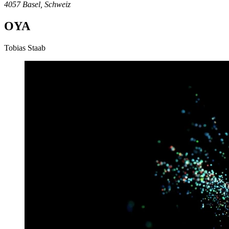
4057 Basel, Schweiz
OYA
Tobias Staab