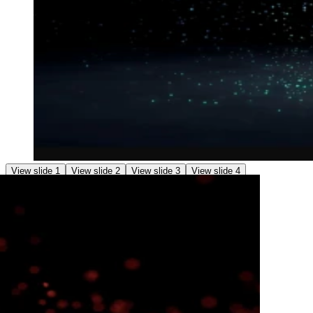
View slide 1
View slide 2
View slide 3
View slide 4
Festival
Installation
OMG Franck!