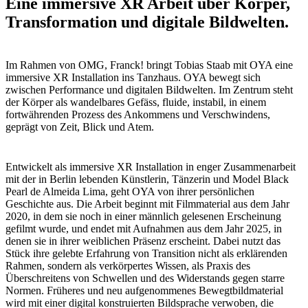
Eine immersive XR Arbeit über Körper,
Transformation und digitale Bildwelten.
Im Rahmen von OMG, Franck! bringt Tobias Staab mit OYA eine
immersive XR Installation ins Tanzhaus. OYA bewegt sich
zwischen Performance und digitalen Bildwelten. Im Zentrum steht
der Körper als wandelbares Gefäss, fluide, instabil, in einem
fortwährenden Prozess des Ankommens und Verschwindens,
geprägt von Zeit, Blick und Atem.
Entwickelt als immersive XR Installation in enger Zusammenarbeit
mit der in Berlin lebenden Künstlerin, Tänzerin und Model Black
Pearl de Almeida Lima, geht OYA von ihrer persönlichen
Geschichte aus. Die Arbeit beginnt mit Filmmaterial aus dem Jahr
2020, in dem sie noch in einer männlich gelesenen Erscheinung
gefilmt wurde, und endet mit Aufnahmen aus dem Jahr 2025, in
denen sie in ihrer weiblichen Präsenz erscheint. Dabei nutzt das
Stück ihre gelebte Erfahrung von Transition nicht als erklärenden
Rahmen, sondern als verkörpertes Wissen, als Praxis des
Überschreitens von Schwellen und des Widerstands gegen starre
Normen. Früheres und neu aufgenommenes Bewegtbildmaterial
wird mit einer digital konstruierten Bildsprache verwoben, die