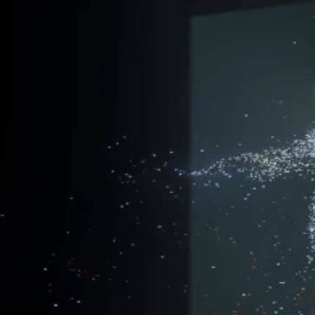
Credits
Konzept / Direction / 3D Design
Tobias Staab
Performance
Black Pearl de Almeida Lima
3D Design
Tobias Staab in collaboration with Warja Rybakova
Lichtdesign