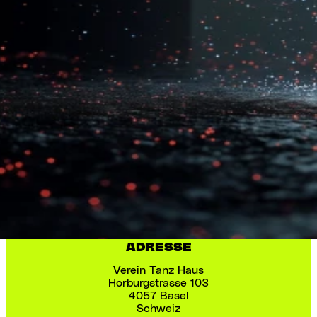
Torsten Podraza
Musik
Heiko Tubessing
Produktion
Stefan Göppel
ADRESSE
Verein Tanz Haus
Horburgstrasse 103
4057 Basel
Schweiz