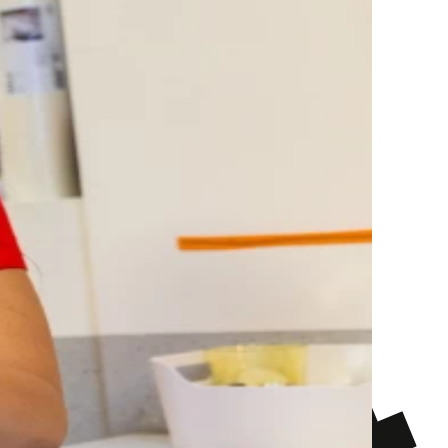
Empfohlen ab
jedem Alter
Eintritt
Eintritt frei
Rollstuhlgängig