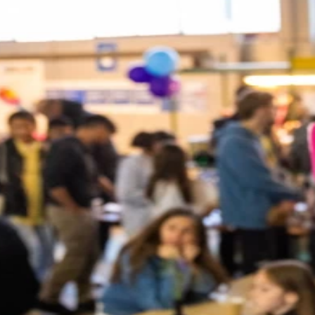
Wir verwenden Cookies
Wir und Dritte verwenden auf unseren Websites Cookies. Wir
verwenden Cookies, um Statistiken zu führen, Ihre Präferenzen zu
speichern, aber auch für Marketingzwecke (z. B. massgeschneiderte
Werbung).
Weitere Informationen kannst du in unserer
Datenschutzerklärung nachlesen
.
Verstanden
Impressum