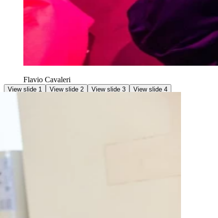
Flavio Cavaleri
View slide 1
View slide 2
View slide 3
View slide 4
Vorstellungen
Daten
So. 5. Okt. 2025 [14:00–19:00]
Ort
Tanzhaus Basel
Sprache
EN