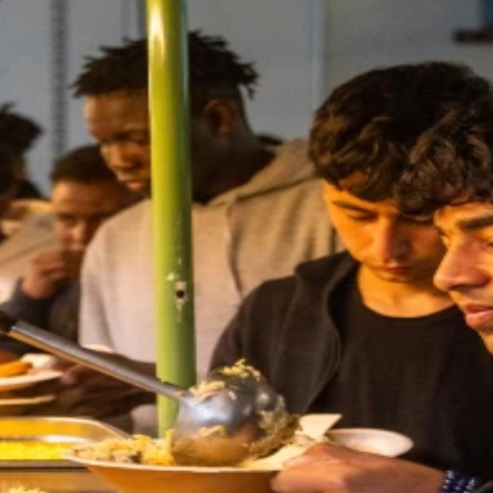
ADRESSE
Verein Tanz Haus
Horburgstrasse 103
4057 Basel
Schweiz
info@tanzhausbasel.ch