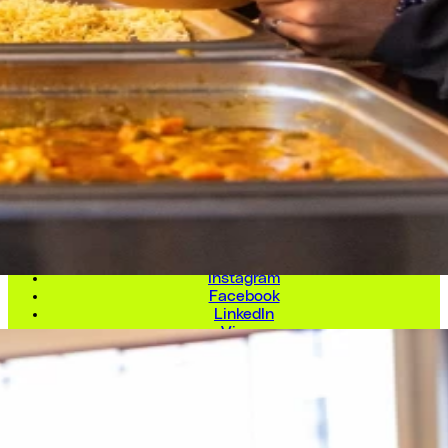
LINKS
Kontakt / Zugang
Vermietung Bühnen und Räume
Newsletter
Open Calls / Jobs
Presse
DSG / Impressum
SOCIAL
Instagram
Facebook
LinkedIn
Vimeo