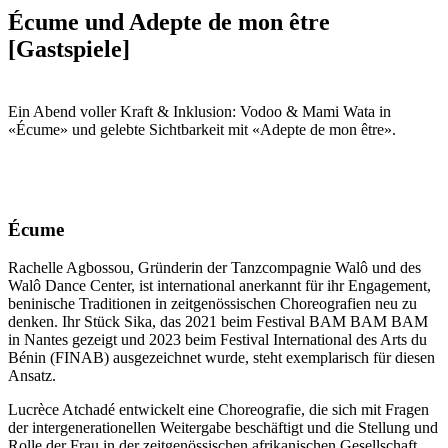
Écume und Adepte de mon être
[Gastspiele]
Ein Abend voller Kraft & Inklusion: Vodoo & Mami Wata in
«Écume» und gelebte Sichtbarkeit mit «Adepte de mon être».
Écume
Rachelle Agbossou, Gründerin der Tanzcompagnie Walô und des
Walô Dance Center, ist international anerkannt für ihr Engagement,
beninische Traditionen in zeitgenössischen Choreografien neu zu
denken. Ihr Stück Sika, das 2021 beim Festival BAM BAM BAM
in Nantes gezeigt und 2023 beim Festival International des Arts du
Bénin (FINAB) ausgezeichnet wurde, steht exemplarisch für diesen
Ansatz.
Lucrèce Atchadé entwickelt eine Choreografie, die sich mit Fragen
der intergenerationellen Weitergabe beschäftigt und die Stellung und
Rolle der Frau in der zeitgenössischen afrikanischen Gesellschaft