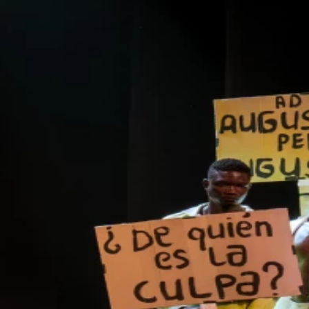
Credits
Écume
-
Co-Produktion
Seppia und idfabrik,
Choreografie
Lucrèce Atchadé, Rachelle Agbossou
Videokünstler
Tawan Arun
Kameraman
Greg Blakey
Produktion
Cédric Bonin, François Gruson
Web
culturescapes.ch
Web
https://idfabrik.com
Web
https://www.seppia.eu