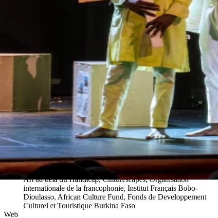
Adèpte de mon être
-
Compagnie
Cie Fientan (BFA)
Choreografie und Konzept
Yaya Sanou
Assistenz Choreografie
Aziz Zoundi
Produktionsleitung
Salimata Dembele
Musik
Mohamed Ouattara
Szenografie
Jean Adolphe Sanou
Tanz
Aicha Kletchio Ouattara, Adama Sanou, Oumar Sanou,
Ouaramata Sanou, Amoro Traore
Outside Eye
Serge Aimé Coulibaly
Sponsoren/Förderer/Partner
Art au délà du Handicap, Culturescapes, Organisation
internationale de la francophonie, Institut Français Bobo-
Dioulasso, African Culture Fund, Fonds de Developpement
Culturel et Touristique Burkina Faso
Web