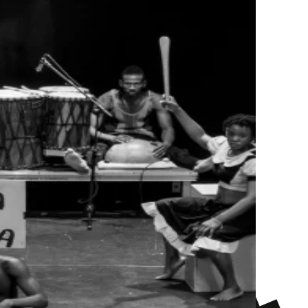
P, EN, FR
Empfohlen ab
12+
Eintritt
15 / 25 / 35
Rollstuhlgängig