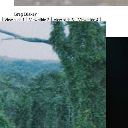
Greg Blakey
View slide 1
View slide 2
View slide 3
View slide 4