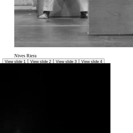
Nives Riera
View slide 1
View slide 2
View slide 3
View slide 4
Vorstellungen
Daten
Fr. 7. Nov. 2025 [19:00–22:00]
Ort
Magazin 1, Tanzhaus Basel
Sprache