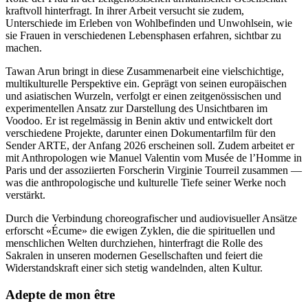
kraftvoll hinterfragt. In ihrer Arbeit versucht sie zudem,
Unterschiede im Erleben von Wohlbefinden und Unwohlsein, wie
sie Frauen in verschiedenen Lebensphasen erfahren, sichtbar zu
machen.
Tawan Arun bringt in diese Zusammenarbeit eine vielschichtige,
multikulturelle Perspektive ein. Geprägt von seinen europäischen
und asiatischen Wurzeln, verfolgt er einen zeitgenössischen und
experimentellen Ansatz zur Darstellung des Unsichtbaren im
Voodoo. Er ist regelmässig in Benin aktiv und entwickelt dort
verschiedene Projekte, darunter einen Dokumentarfilm für den
Sender ARTE, der Anfang 2026 erscheinen soll. Zudem arbeitet er
mit Anthropologen wie Manuel Valentin vom Musée de l’Homme in
Paris und der assoziierten Forscherin Virginie Tourreil zusammen —
was die anthropologische und kulturelle Tiefe seiner Werke noch
verstärkt.
Durch die Verbindung choreografischer und audiovisueller Ansätze
erforscht «Écume» die ewigen Zyklen, die die spirituellen und
menschlichen Welten durchziehen, hinterfragt die Rolle des
Sakralen in unseren modernen Gesellschaften und feiert die
Widerstandskraft einer sich stetig wandelnden, alten Kultur.
Adepte de mon être