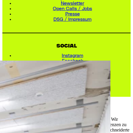
Newsletter
Open Calls / Jobs
Presse
DSG / Impressum
SOCIAL
Instagram
Facebook
LinkedIn
Vimeo
Wir verwenden Cookies
Wir und Dritte verwenden auf unseren Websites Cookies. Wir
verwenden Cookies, um Statistiken zu führen, Ihre Präferenzen zu
speichern, aber auch für Marketingzwecke (z. B. massgeschneiderte