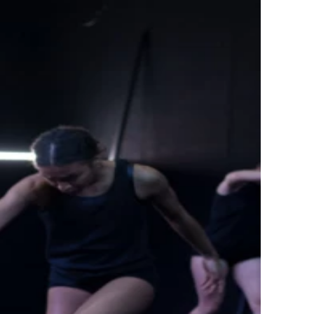
Vorstellungen
Ort
Silo 2, Tanzhaus Basel
Sprache
DE
Empfohlen ab
12+
Eintritt
CHF 15 / 25 / 35
Rollstuhlgängig