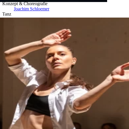
Konzept & Choreografie
Joachim Schloe­mer
Tanz
Iva Dixson, Nona Munnix, Anna Riley­-Shepard, Patricia
Rotondaro, Marco Volta, Sebastian Zuber
Musik
Janiv Oron & Kali Malone
Sound Installation
Janiv Oron
Kostüm
Anne-Sophie Raemy
Raum & Licht
Joachim Schloemer, Andreas Greiner, Anne-Sophie Raemy
Choreografische Assistenz
Elizabeth Waterhouse
Dramaturgische Begleitung
Xavier Zuber
Produktionsleitung
Daniel Teige
Koproduktion
Tanzhaus Basel, Festspielhaus St. Pölten
Unterstützt von
GGG Basel, Verein Tanz Haus Basel, Ernst Göhner Stiftung
Fotocredit
Brigitte Fässler