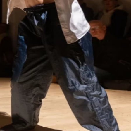
ADRESSE
Verein Tanz Haus
Horburgstrasse 103
4057 Basel
Schweiz
info@tanzhausbasel.ch