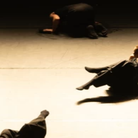
Wir verwenden Cookies
Wir und Dritte verwenden auf unseren Websites Cookies. Wir
verwenden Cookies, um Statistiken zu führen, Ihre Präferenzen zu
speichern, aber auch für Marketingzwecke (z. B. massgeschneiderte
Werbung).
Weitere Informationen kannst du in unserer
Datenschutzerklärung nachlesen
.
Verstanden
Impressum