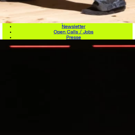
LINKS
Kontakt / Zugang
Vermietung Bühnen und Räume
Newsletter
Open Calls / Jobs
Presse
DSG / Impressum
SOCIAL
Instagram
Facebook
LinkedIn
Vimeo